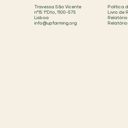
Travessa São Vicente
Política 
n°15 1°Dto, 1100-575
Livro de
Lisboa
Relatório
info@upfarming.org
Relatório