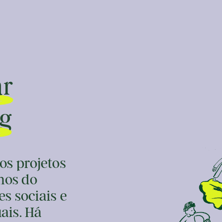
ar
g
os projetos
mos do
es sociais e
ais. Há