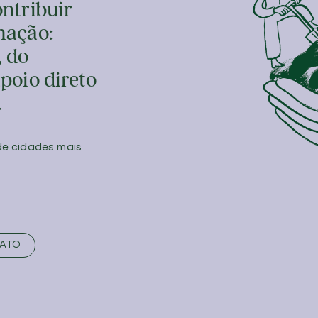
ontribuir
mação:
, do
poio direto
.
de cidades mais
ATO